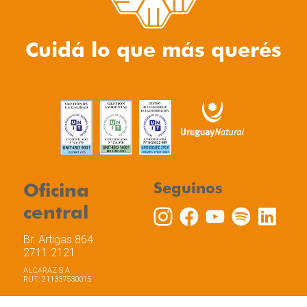
Cuidá lo que más querés
Oficina
Seguinos
central
Br. Artigas 864
2711 2121
ALCARAZ S.A
RUT: 211337530015