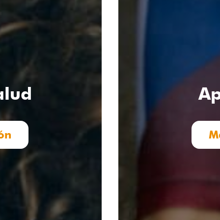
alud
Ap
ón
M