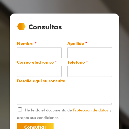
Consultas
Nombre
*
Apellido
*
Correo electrónico
*
Teléfono
*
Detalle aquí su consulta
He leído el documento de
Protección de datos
y
acepto sus condiciones
Consultar