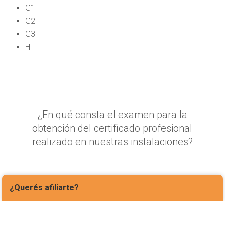
G1
G2
G3
H
¿En qué consta el examen para la
obtención del certificado profesional
realizado en nuestras instalaciones?
¿Querés afiliarte?
^
Exámenes paraclínicos para libreta
de conducir profesional