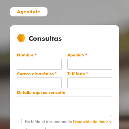
Agendate
Consultas
Nombre
*
Apellido
*
Correo electrónico
*
Teléfono
*
Detalle aquí su consulta
He leído el documento de
Protección de datos
y