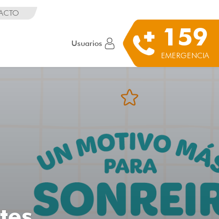
ACTO
159
Usuarios
EMERGENCIA
tes