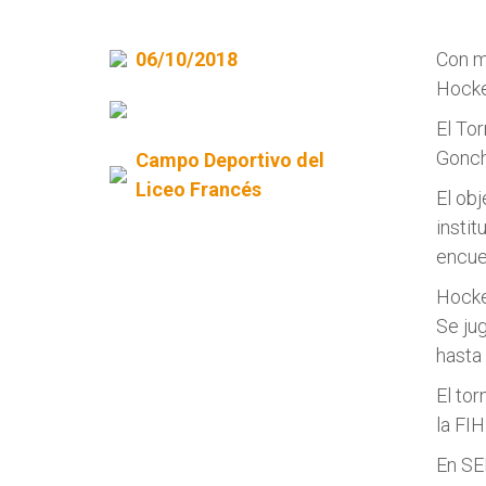
06/10/2018
Con m
Hocke
El To
Gonch
Campo Deportivo del
Liceo Francés
El obj
insti
encue
Hock
Se ju
hasta 
El to
la FIH
En SE