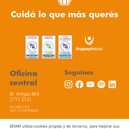
Cuidá lo que más querés
Oficina
Seguinos
central
Br. Artigas 864
2711 2121
ALCARAZ S.A
RUT: 211337530015
SEMM utiliza cookies propias y de terceros, para mejorar sus