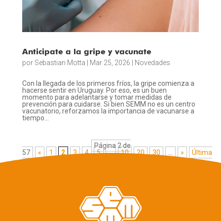
Anticipate a la gripe y vacunate
por
Sebastian Motta
|
Mar 25, 2026
|
Novedades
Con la llegada de los primeros fríos, la gripe comienza a
hacerse sentir en Uruguay. Por eso, es un buen
momento para adelantarse y tomar medidas de
prevención para cuidarse. Si bien SEMM no es un centro
vacunatorio, reforzamos la importancia de vacunarse a
tiempo...
Página 2 de
57
«
1
2
3
4
5
...
10
20
30
...
»
Última
»