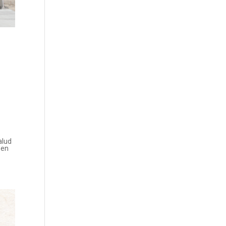
alud
 en