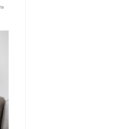
r
nte