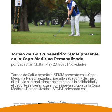
Torneo de Golf a beneficio: SEMM presente
en la Copa Medicina Personalizada
por
Sebastian Motta
|
May 23, 2025
|
Novedades
Torneo de Golf a beneficio: SEMM presente en la Copa
Medicina Personalizada El pasado sábado 17 de mayo,
ni la lluvia ni el mal clima impidieron que la solidaridad y
el deporte se dieran cita en una nueva edición de la Copa
Medicina Personalizada – SEMM, celebrada en...
Página 3 de
15
«
1
2
3
4
5
...
10
...
»
Última »