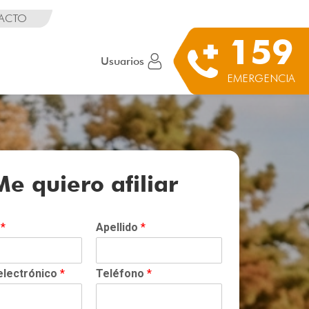
ACTO
159
Usuarios
EMERGENCIA
Me quiero afiliar
e
*
Apellido
*
electrónico
*
Teléfono
*