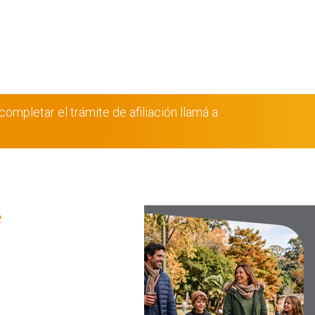
ompletar el trámite de afiliación llamá a
e