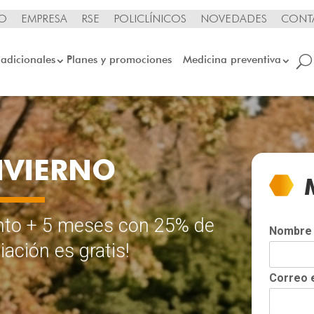
IO
EMPRESA
RSE
POLICLÍNICOS
NOVEDADES
CONT
 adicionales
Planes y promociones
Medicina preventiva
NVIERNO
to + 5 meses con 25% de
Nombr
iación es gratis!
Correo 