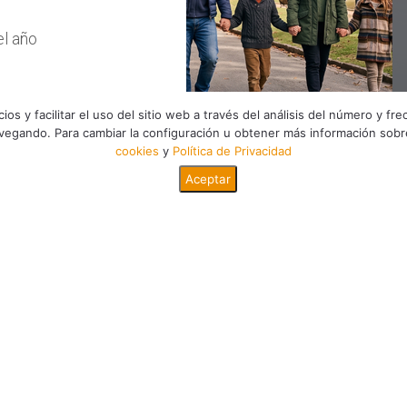
el año
os y facilitar el uso del sitio web a través del análisis del número y f
vegando. Para cambiar la configuración u obtener más información sob
cookies
y
Política de Privacidad
de un
Aceptar
de salud
Condiciones para acceder a l
una cuota
e la
ncias
ior del