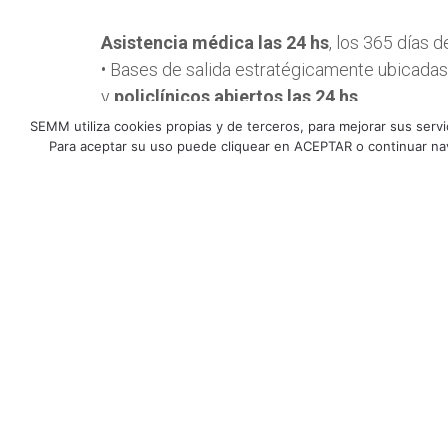
Asistencia médica las 24 hs
, los 365 días d
• Bases de salida estratégicamente ubicadas
y
policlínicos abiertos las 24 hs
• Consultas y
atención telefónica llamando
SEMM utiliza cookies propias y de terceros, para mejorar sus servici
Para aceptar su uso puede cliquear en ACEPTAR o continuar na
al
159
las 24 hs
. los 365 días del año
•
Urgencia odontológica
mediante el pago 
ticket adicional
•
Precios bonificados para realizar carné 
y carné de aptitud física
• Diferentes planes de servicio de
acompañante
SECOM
, mediante el pago de 
adicional bonificada.
•
Cobertura en el interior
del país, a través d
Mayor Red Nacional de Servicios de Emerge
Médicas en las principales ciudades del inter
país