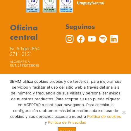
Oficina
Seguinos
central
Br. Artigas 864
2711 2121
ALCARAZ S.A
RUT: 211337530015
SEMM utiliza cookies propias y de terceros, para mejorar sus
servicios y facilitar el uso del sitio web a través del análisis
del número y frecuencia de sus visitas y personalizar avisos
Trabaja con nosotros
Política de privacidad
de nuestros productos. Para aceptar su uso puede cliquear
Términos y Condiciones de Uso
Política de Cookies
en ACEPTAR o continuar navegando. Para cambiar la
configuración u obtener más información sobre el uso de
cookies y sus derechos acceda a nuestra
Política de cookies
y
Política de Privacidad