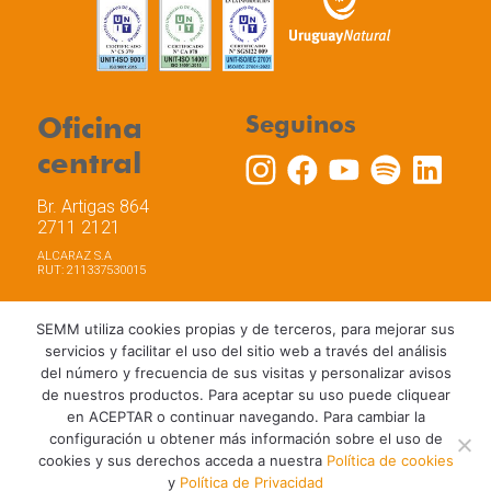
Oficina
Seguinos
central
Br. Artigas 864
2711 2121
ALCARAZ S.A
RUT: 211337530015
SEMM utiliza cookies propias y de terceros, para mejorar sus
servicios y facilitar el uso del sitio web a través del análisis
del número y frecuencia de sus visitas y personalizar avisos
Trabaja con nosotros
Política de privacidad
de nuestros productos. Para aceptar su uso puede cliquear
Términos y Condiciones de Uso
Política de Cookies
en ACEPTAR o continuar navegando. Para cambiar la
configuración u obtener más información sobre el uso de
cookies y sus derechos acceda a nuestra
Política de cookies
y
Política de Privacidad