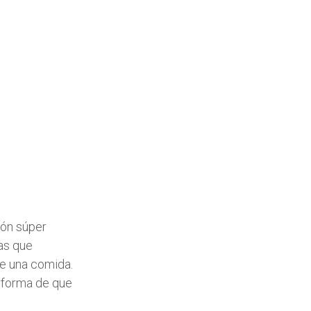
ión súper
tas que
e una comida.
a forma de que