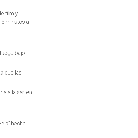
e film y
s 5 minutos a
 fuego bajo
ta que las
la a la sartén
vela” hecha