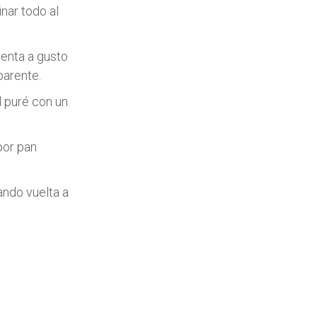
inar todo al
ienta a gusto
parente.
l puré con un
por pan
ndo vuelta a