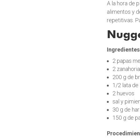
A la hora de p
alimentos y d
repetitivas. P
Nugge
Ingredientes
2 papas me
2 zanahori
200 g de br
1/2 lata de
2 huevos
sal y pimie
30 g de har
150 g de pa
Procedimien