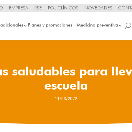
IO
EMPRESA
RSE
POLICLÍNICOS
NOVEDADES
CONT
 adicionales
Planes y promociones
Medicina preventiva
s saludables para llev
escuela
11/03/2022