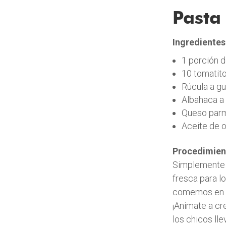
Pasta
Ingredientes
1 porción d
10 tomatito
Rúcula a g
Albahaca a
Queso parm
Aceite de ol
Procedimien
Simplemente 
fresca para lo
comemos en c
¡Animate a cr
los chicos lle