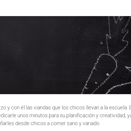
 y con él las viandas que los chicos llevan a la escuela.
dicarle unos minutos para su planificación y creatividad, y
ñarles desde chicos a comer sano y variado.