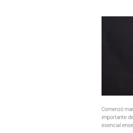
Comenzó marzo
importante de
esencial ense