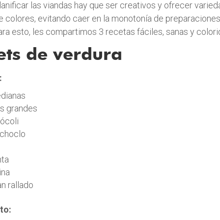
lanificar las viandas hay que ser creativos y ofrecer varie
e colores, evitando caer en la monotonía de preparacion
ara esto, les compartimos 3 recetas fáciles, sanas y colori
ts de verdura
:
dianas
as grandes
ócoli
 choclo
nta
ina
n rallado
to: