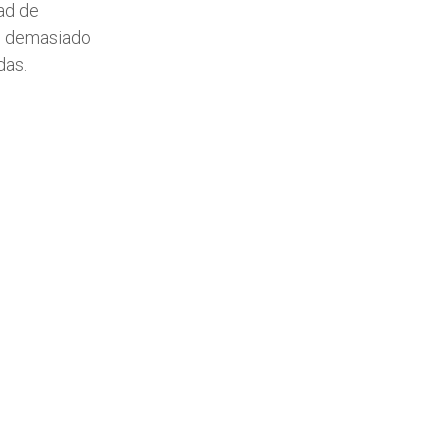
dad de
es demasiado
das.