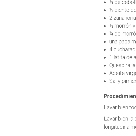
¼ de ceboll
½ diente de
2 zanahori
½ morrón v
¼ de morrón
una papa m
4 cucharad
1 latita de 
Queso ralla
Aceite virg
Sal y pimie
Procedimien
Lavar bien tod
Lavar bien la 
longitudinalm