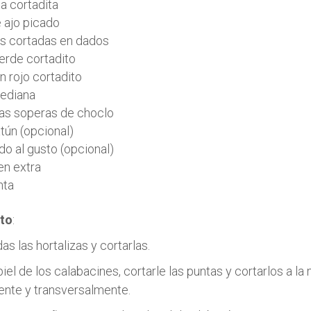
a cortadita
 ajo picado
as cortadas en dados
erde cortadito
 rojo cortadito
ediana
as soperas de choclo
atún (opcional)
do al gusto (opcional)
en extra
nta
to
:
as las hortalizas y cortarlas.
piel de los calabacines, cortarle las puntas y cortarlos a la
ente y transversalmente.