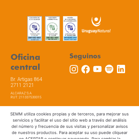
Oficina
Seguinos
central
Br. Artigas 864
2711 2121
ALCARAZ S.A
RUT: 211337530015
SEMM utiliza cookies propias y de terceros, para mejorar sus
servicios y facilitar el uso del sitio web a través del análisis
del número y frecuencia de sus visitas y personalizar avisos
Trabaja con nosotros
Política de privacidad
de nuestros productos. Para aceptar su uso puede cliquear
Términos y Condiciones de Uso
Política de Cookies
en ACEPTAR o continuar navegando. Para cambiar la