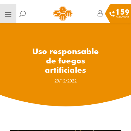
159
EMERGENCIA
Uso responsable
de fuegos
artificiales
29/12/2022