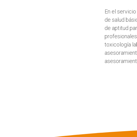
En el servici
de salud bási
de aptitud pa
profesionales
toxicología l
asesoramiento
asesoramiento