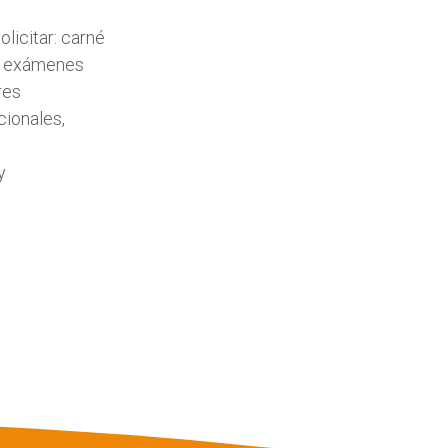
licitar: carné
s, exámenes
res
cionales,
y