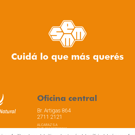
Cuidá lo que más querés
Oficina central
Br. Artigas 864
2711 2121
ALCARAZ S.A
RUT: 211337530015