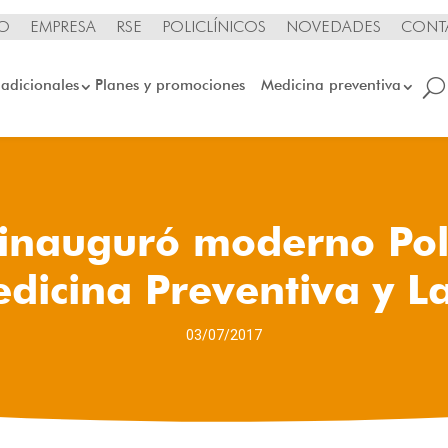
IO
EMPRESA
RSE
POLICLÍNICOS
NOVEDADES
CONT
 adicionales
Planes y promociones
Medicina preventiva
nauguró moderno Poli
dicina Preventiva y L
03/07/2017