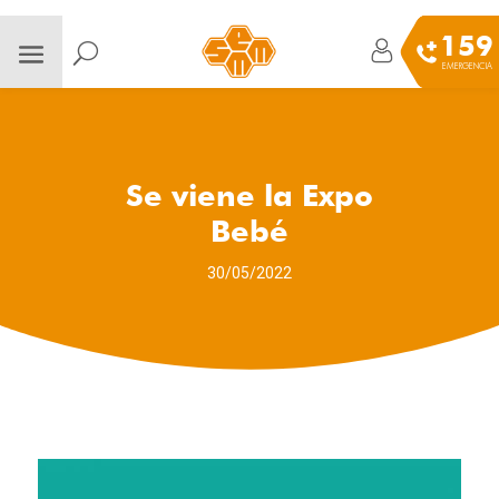
159
EMERGENCIA
Se viene la Expo
Bebé
30/05/2022