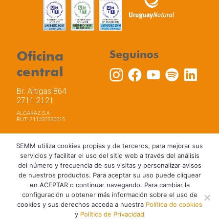
Oficina
Seguinos
central
Br. Artigas 864
2711 2121
ALCARAZ S.A
RUT: 211337530015
SEMM utiliza cookies propias y de terceros, para mejorar sus
servicios y facilitar el uso del sitio web a través del análisis
del número y frecuencia de sus visitas y personalizar avisos
Trabaja con nosotros
Política de privacidad
de nuestros productos. Para aceptar su uso puede cliquear
Términos y Condiciones de Uso
Política de Cookies
en ACEPTAR o continuar navegando. Para cambiar la
configuración u obtener más información sobre el uso de
cookies y sus derechos acceda a nuestra
Política de cookies
y
Política de Privacidad