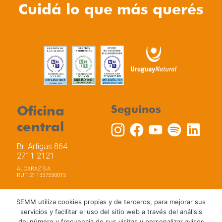
Cuidá lo que más querés
Oficina
Seguinos
central
Br. Artigas 864
2711 2121
ALCARAZ S.A
RUT: 211337530015
SEMM utiliza cookies propias y de terceros, para mejorar sus
servicios y facilitar el uso del sitio web a través del análisis
del número y frecuencia de sus visitas y personalizar avisos