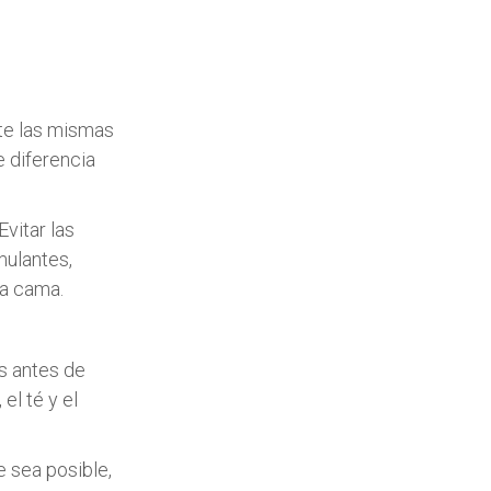
te las mismas
 diferencia
vitar las
mulantes,
la cama.
s antes de
el té y el
e sea posible,