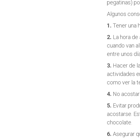
pegatinas) po
Algunos conse
1.
Tener una ho
2.
La hora de 
cuando van al
entre unos día
3.
Hacer de la
actividades e
como ver la te
4.
No acostar 
5.
Evitar prod
acostarse. Est
chocolate.
6.
Asegurar qu