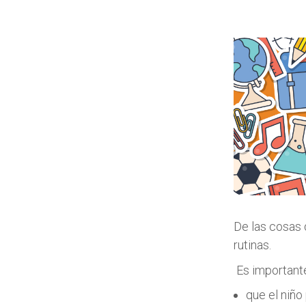
De las cosas 
rutinas.
Es importante
que el niño