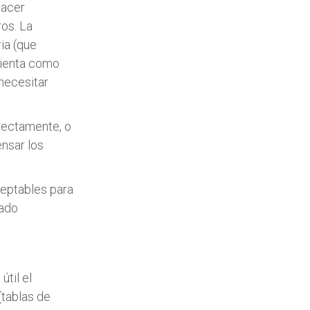
hacer
ros. La
ia (que
sienta como
 necesitar
rectamente, o
ensar los
ceptables para
dado
útil el
(tablas de