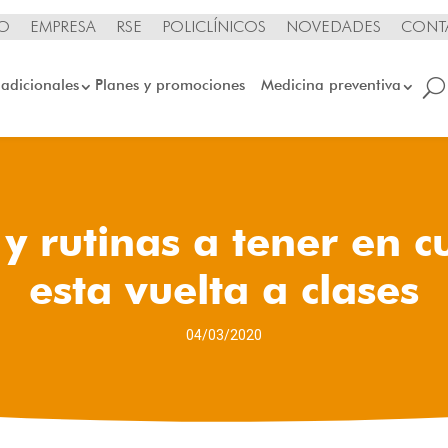
IO
EMPRESA
RSE
POLICLÍNICOS
NOVEDADES
CONT
 adicionales
Planes y promociones
Medicina preventiva
 y rutinas a tener en c
esta vuelta a clases
04/03/2020