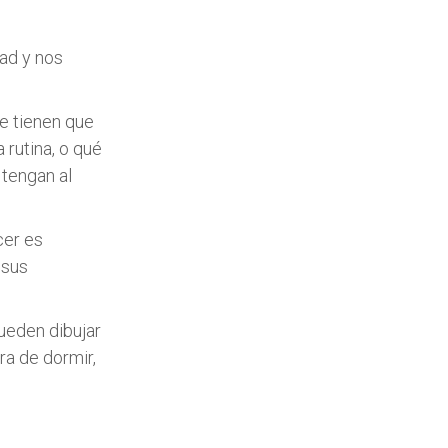
ad y nos
ue tienen que
 rutina, o qué
tengan al
cer es
 sus
pueden dibujar
ra de dormir,