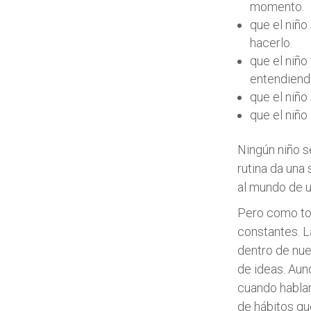
momento.
que el niño
hacerlo.
que el niño
entendiendo
que el niño
que el niño
Ningún niño s
rutina da una
al mundo de 
Pero como todo
constantes. L
dentro de nues
de ideas. Au
cuando hablam
de hábitos qu