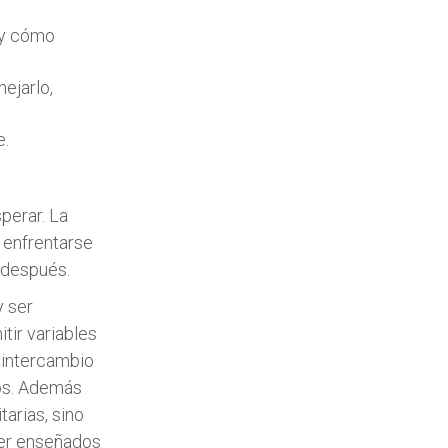
 y cómo
ejarlo,
e.
perar. La
 enfrentarse
 después.
y ser
tir variables
e intercambio
os. Además
arias, sino
ser enseñados