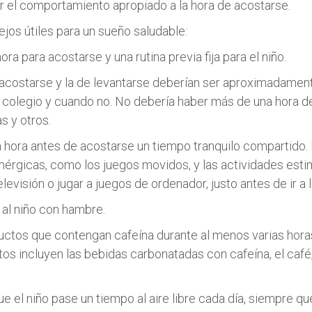
r el comportamiento apropiado a la hora de acostarse.
jos útiles para un sueño saludable:
ra para acostarse y una rutina previa fija para el niño.
acostarse y la de levantarse deberían ser aproximadamen
 colegio y cuando no. No debería haber más de una hora de
s y otros.
 hora antes de acostarse un tiempo tranquilo compartido. E
nérgicas, como los juegos movidos, y las actividades esti
levisión o jugar a juegos de ordenador, justo antes de ir a 
al niño con hambre.
uctos que contengan cafeína durante al menos varias hora
os incluyen las bebidas carbonatadas con cafeína, el café, 
e el niño pase un tiempo al aire libre cada día, siempre qu