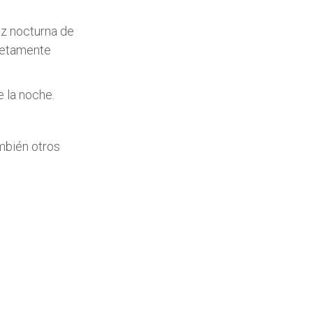
uz nocturna de
pletamente
 la noche.
ambién otros