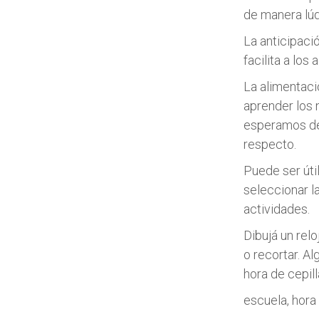
de manera lú
La anticipaci
facilita a los 
La alimentaci
aprender los 
esperamos de 
respecto.
Puede ser úti
seleccionar l
actividades.
Dibujá un relo
o recortar. Al
hora de cepill
escuela, hora 