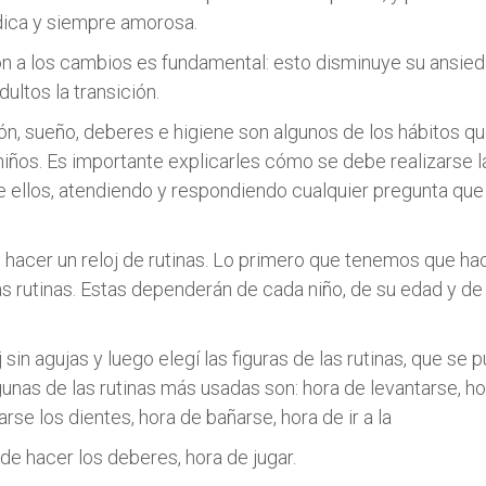
dica y siempre amorosa.
ón a los cambios es fundamental: esto disminuye su ansied
adultos la transición.
ón, sueño, deberes e higiene son algunos de los hábitos q
niños. Es importante explicarles cómo se debe realizarse la
ellos, atendiendo y respondiendo cualquier pregunta que 
l hacer un reloj de rutinas. Lo primero que tenemos que ha
as rutinas. Estas dependerán de cada niño, de su edad y de
j sin agujas y luego elegí las figuras de las rutinas, que se 
gunas de las rutinas más usadas son: hora de levantarse, ho
arse los dientes, hora de bañarse, hora de ir a la
de hacer los deberes, hora de jugar.