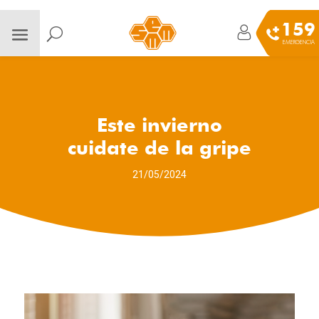
159
EMERGENCIA
Este invierno
cuidate de la gripe
21/05/2024