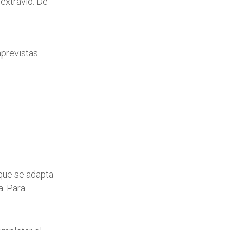
extravío. De
previstas.
que se adapta
a. Para