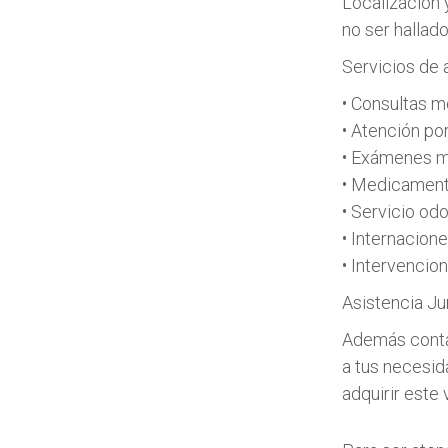
Localización 
no ser hallad
Servicios de 
• Consultas 
• Atención po
• Exámenes m
• Medicamento
• Servicio od
• Internacion
• Intervencion
Asistencia Jur
Además contam
a tus necesid
adquirir este