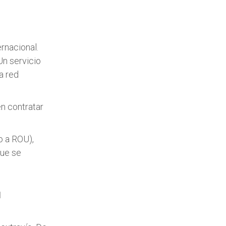
rnacional.
Un servicio
a red
n contratar
o a ROU),
que se
M