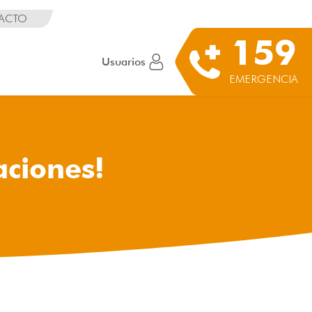
ACTO
159
Usuarios
EMERGENCIA
aciones!