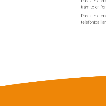
Para ser aten
trámite en fo
Para ser aten
telefónica ll