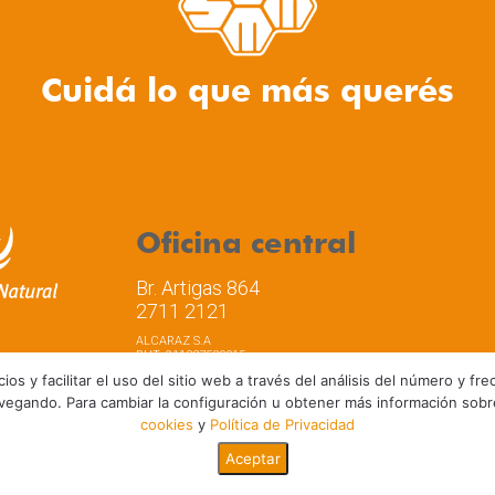
Cuidá lo que más querés
Oficina central
Br. Artigas 864
2711 2121
ALCARAZ S.A
RUT: 211337530015
os y facilitar el uso del sitio web a través del análisis del número y f
vegando. Para cambiar la configuración u obtener más información sob
cookies
y
Política de Privacidad
a de privacidad
Términos y Condiciones de Uso
Aceptar