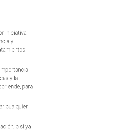
r iniciativa
ncia y
ratamientos
 importancia
cas y la
or ende, para
ar cualquier
ción, o si ya