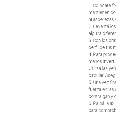
1. Colocate f
mantienen con
ni asperezas y
2. Levantá lo
alguna difere
3. Con los br
perfil de tus
4. Para proce
manos inverti
Utilizá las y
circular. Ase
5. Una vez fi
fuerza en las
contraigan y 
6. Palpá la a
para comproba