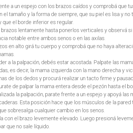
rente a un espejo con los brazos caídos y comprobá que t
 el tamaño y la forma de siempre, que su piel es lisa y no 
 que el borde inferior es regular.
s brazos lentamente hasta ponerlos verticales y observá s
ncia notable entre ambos senos o en las axilas.
azos en alto girá tu cuerpo y comprobá que no haya alterac
 mamas.
der a la palpación, debés estar acostada. Palpate las mam
das, es decir, la mama izquierda con la mano derecha y vi
emas de los dedos y procurá realizar un tacto firme y pausa
gurate de palpar la mama entera desde el pezón hasta el bo
nalizada la palpación, parate frente a un espejo y apoyá las
 caderas. Esta posición hace que los músculos de la pared 
que sobresalga cualquier cambio en los senos.
xila con el brazo levemente elevado. Luego presioná levem
r que no sale líquido.