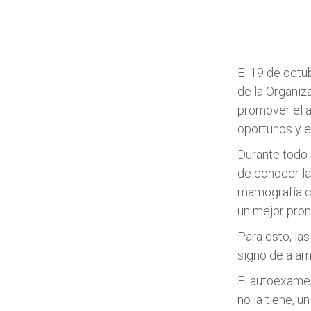
El 19 de octu
de la Organiz
promover el a
oportunos y e
Durante todo 
de conocer la
mamografía c
un mejor pron
Para esto, la
signo de alar
El autoexamen
no la tiene, u