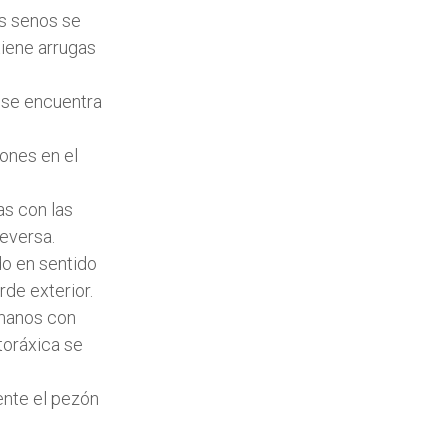
us senos se
tiene arrugas
i se encuentra
iones en el
as con las
ceversa.
do en sentido
rde exterior.
 manos con
toráxica se
ente el pezón