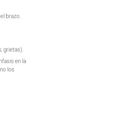
el brazo.
, grietas).
fasis en la
mo los