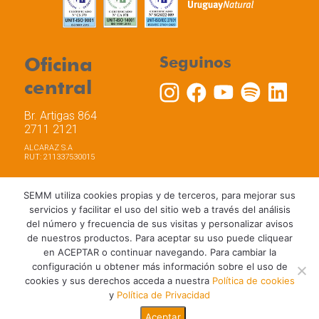
Oficina
Seguinos
central
Br. Artigas 864
2711 2121
ALCARAZ S.A
RUT: 211337530015
SEMM utiliza cookies propias y de terceros, para mejorar sus
servicios y facilitar el uso del sitio web a través del análisis
del número y frecuencia de sus visitas y personalizar avisos
Trabaja con nosotros
Política de privacidad
de nuestros productos. Para aceptar su uso puede cliquear
Términos y Condiciones de Uso
Política de Cookies
en ACEPTAR o continuar navegando. Para cambiar la
configuración u obtener más información sobre el uso de
cookies y sus derechos acceda a nuestra
Política de cookies
y
Política de Privacidad
Aceptar