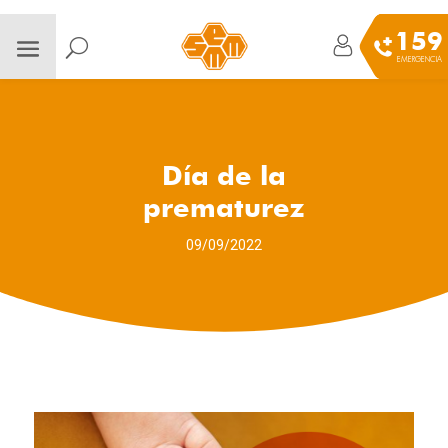
159
EMERGENCIA
Día de la
prematurez
09/09/2022