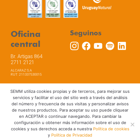
Oficina
Seguinos
central
Br. Artigas 864
2711 2121
ALCARAZ S.A
RUT: 211337530015
SEMM utiliza cookies propias y de terceros, para mejorar sus
servicios y facilitar el uso del sitio web a través del análisis
del número y frecuencia de sus visitas y personalizar avisos
Trabaja con nosotros
Política de privacidad
de nuestros productos. Para aceptar su uso puede cliquear
Términos y Condiciones de Uso
Política de Cookies
en ACEPTAR o continuar navegando. Para cambiar la
configuración u obtener más información sobre el uso de
cookies y sus derechos acceda a nuestra
Política de cookies
y
Política de Privacidad