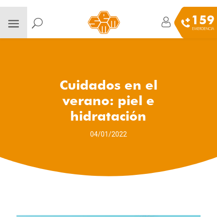
159
EMERGENCIA
Cuidados en el
verano: piel e
hidratación
04/01/2022