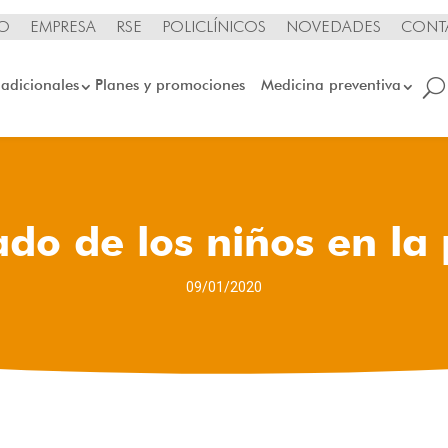
IO
EMPRESA
RSE
POLICLÍNICOS
NOVEDADES
CONT
 adicionales
Planes y promociones
Medicina preventiva
do de los niños en la
09/01/2020