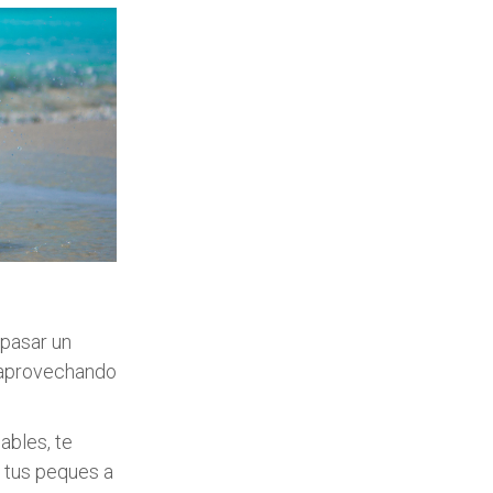
 pasar un
r,aprovechando
ables, te
 tus peques a