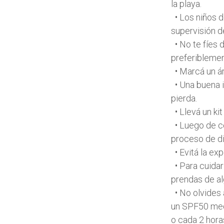
la playa.
• Los niños de
supervisión d
• No te fíes 
preferiblemen
• Marcá un áre
• Una buena i
pierda.
• Llevá un kit
• Luego de co
proceso de di
• Evitá la exp
• Para cuidar 
prendas de al
• No olvides 
un SPF50 medi
o cada 2 hora