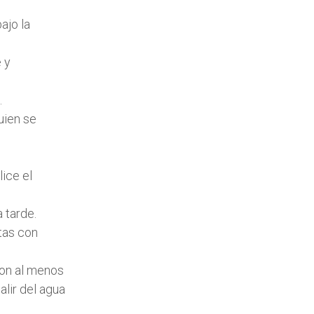
ajo la
 y
.
uien se
ice el
a tarde.
stas con
con al menos
alir del agua