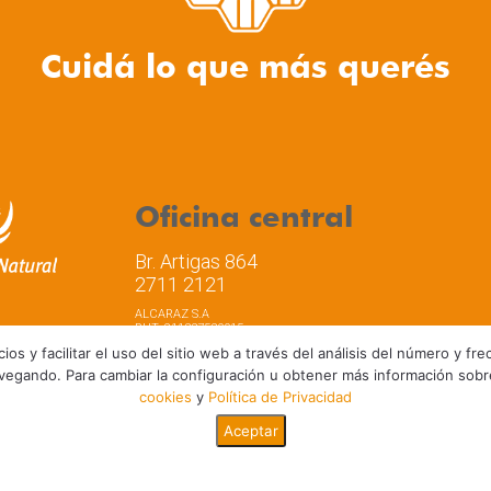
Cuidá lo que más querés
Oficina central
Br. Artigas 864
2711 2121
ALCARAZ S.A
RUT: 211337530015
os y facilitar el uso del sitio web a través del análisis del número y f
vegando. Para cambiar la configuración u obtener más información sob
cookies
y
Política de Privacidad
a de privacidad
Términos y Condiciones de Uso
Aceptar