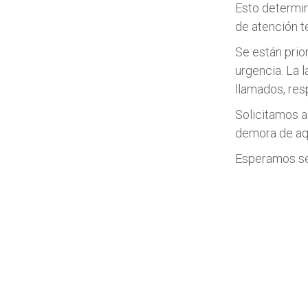
Esto determin
de atención t
Se están prio
urgencia. La l
llamados, resp
Solicitamos a 
demora de aqu
Esperamos se