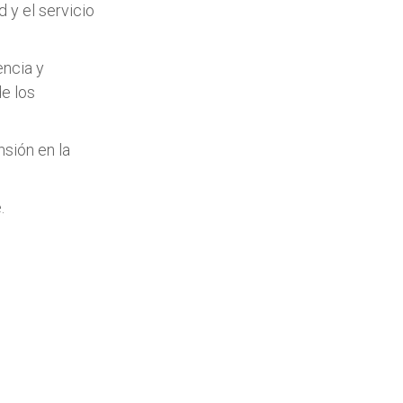
 y el servicio
encia y
de los
nsión en la
.