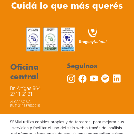
Cuidá lo que más querés
Oficina
Seguinos
central
Br. Artigas 864
2711 2121
ALCARAZ S.A
RUT: 211337530015
SEMM utiliza cookies propias y de terceros, para mejorar sus
servicios y facilitar el uso del sitio web a través del análisis
del número y frecuencia de sus visitas y personalizar avisos