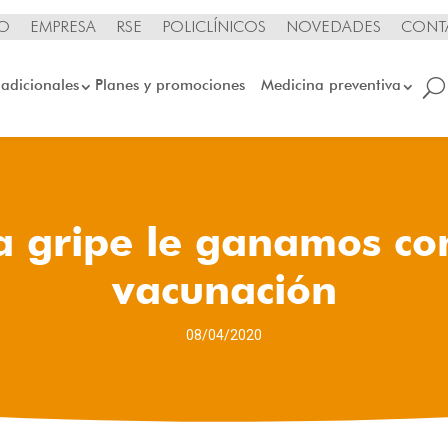
IO
EMPRESA
RSE
POLICLÍNICOS
NOVEDADES
CONT
 adicionales
Planes y promociones
Medicina preventiva
a gripe le ganamos co
vacunación
08/04/2020