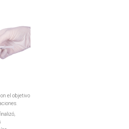
on el objetivo
aciones.
nalizó,
s