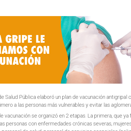
de Salud Pública elaboró un plan de vacunación antigripal c
imero a las personas más vulnerables y evitar las aglomer
 vacunación se organizó en 2 etapas. La primera, que ya fi
las personas con enfermedades crónicas severas, mujere