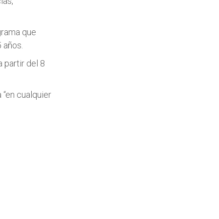
ías,
ograma que
5 años.
partir del 8
 “en cualquier