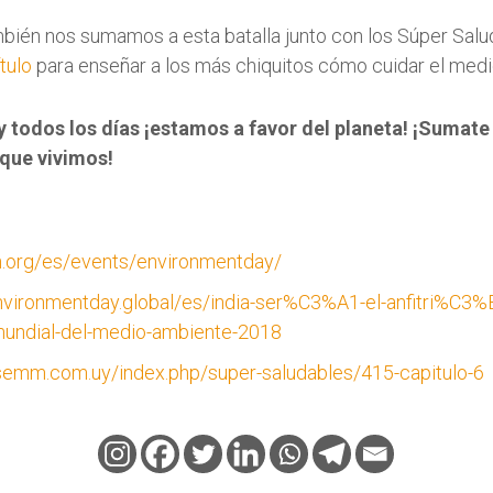
ién nos sumamos a esta batalla junto con los Súper Salu
tulo
para enseñar a los más chiquitos cómo cuidar el med
 y todos los días ¡estamos a favor del planeta! ¡Sumate
que vivimos!
n.org/es/events/environmentday/
environmentday.global/es/india-ser%C3%A1-el-anfitri%C3%
ndial-del-medio-ambiente-2018
semm.com.uy/index.php/super-saludables/415-capitulo-6