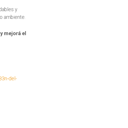
dables y
io ambiente.
 y mejorá el
B3n-del-