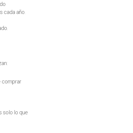
ndo
s cada año.
ado.
zan:
de comprar
.
s solo lo que