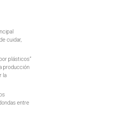
ncipal
de cuidar,
por plásticos”
la producción
 la
os
edondas entre