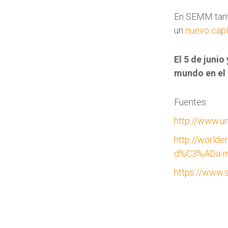
En SEMM tamb
un
nuevo capí
El 5 de junio
mundo en el 
Fuentes:
http://www.u
http://world
d%C3%ADa-mu
https://www.