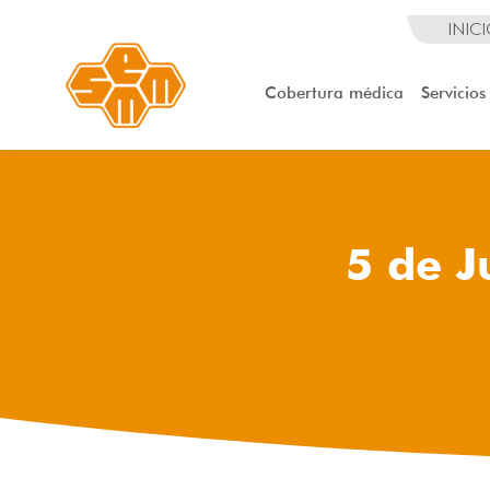
INIC
Cobertura médica
Servicios
5 de J