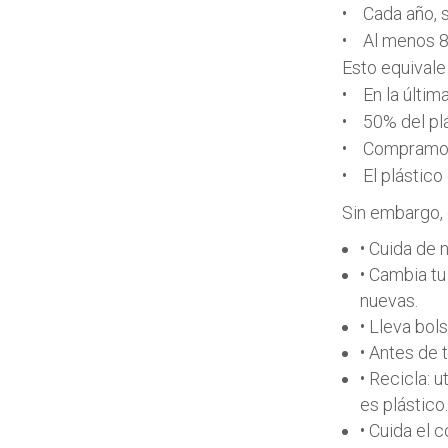
• Cada año, s
• Al menos 8 
Esto equivale
• En la últim
• 50% del plá
• Compramos 1
• El plástico
Sin embargo,
• Cuida de 
• Cambia tu
nuevas.
• Lleva bol
• Antes de 
• Recicla: u
es plástico.
• Cuida el 