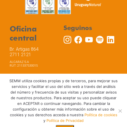
Oficina
Seguinos
central
Br. Artigas 864
2711 2121
ALCARAZ S.A
RUT: 211337530015
SEMM utiliza cookies propias y de terceros, para mejorar sus
servicios y facilitar el uso del sitio web a través del análisis
del número y frecuencia de sus visitas y personalizar avisos
Trabaja con nosotros
Política de privacidad
de nuestros productos. Para aceptar su uso puede cliquear
Términos y Condiciones de Uso
Política de Cookies
en ACEPTAR o continuar navegando. Para cambiar la
configuración u obtener más información sobre el uso de
cookies y sus derechos acceda a nuestra
Política de cookies
y
Política de Privacidad