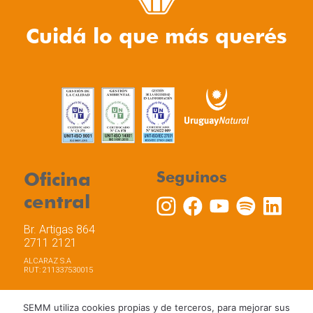
Cuidá lo que más querés
Oficina
Seguinos
central
Br. Artigas 864
2711 2121
ALCARAZ S.A
RUT: 211337530015
SEMM utiliza cookies propias y de terceros, para mejorar sus