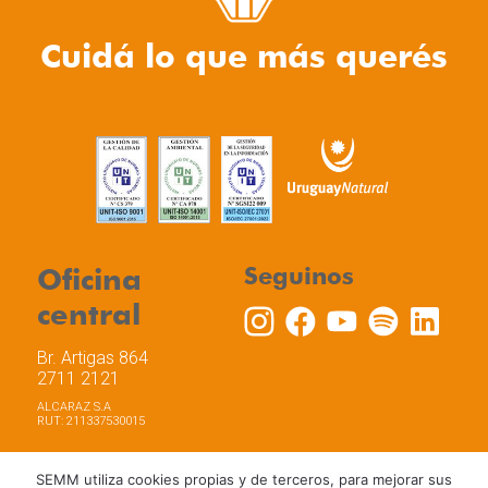
Cuidá lo que más querés
Oficina
Seguinos
central
Br. Artigas 864
2711 2121
ALCARAZ S.A
RUT: 211337530015
SEMM utiliza cookies propias y de terceros, para mejorar sus