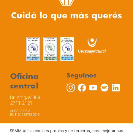
Cuidá lo que más querés
Oficina
Seguinos
central
Br. Artigas 864
2711 2121
ALCARAZ S.A
RUT: 211337530015
SEMM utiliza cookies propias y de terceros, para mejorar sus