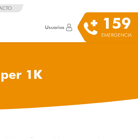
ACTO
159
Usuarios
EMERGENCIA
úper 1K