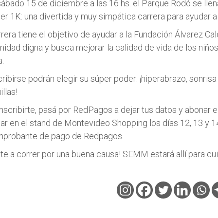
sábado 15 de diciembre a las 16 hs. el Parque Rodó se ll
er 1K: una divertida y muy simpática carrera para ayudar a
rera tiene el objetivo de ayudar a la Fundación Álvarez Ca
nidad digna y busca mejorar la calidad de vida de los niñ
a.
cribirse podrán elegir su súper poder: ¡hiperabrazo, sonris
llas!
inscribirte, pasá por RedPagos a dejar tus datos y abonar e
tar en el stand de Montevideo Shopping los días 12, 13 y 
mprobante de pago de Redpagos.
te a correr por una buena causa! SEMM estará allí para cui