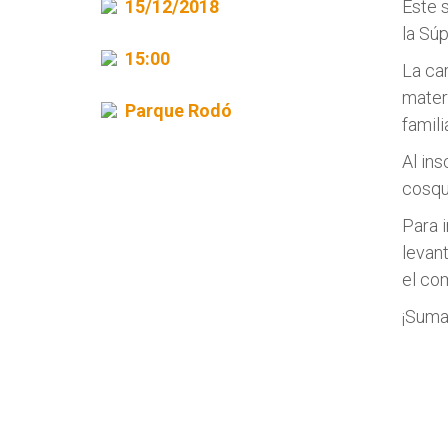
15/12/2018
Este 
la Súp
15:00
La car
mater
Parque Rodó
famili
Al ins
cosqui
Para 
levan
el co
¡Suma