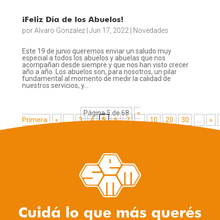
¡Feliz Día de los Abuelos!
por
Alvaro Gonzalez
|
Jun 17, 2022
|
Novedades
Este 19 de junio queremos enviar un saludo muy
especial a todos los abuelos y abuelas que nos
acompañan desde siempre y que nos han visto crecer
año a año. Los abuelos son, para nosotros, un pilar
fundamental al momento de medir la calidad de
nuestros servicios, y...
Página 5 de 68
«
Primera
«
...
3
4
5
6
7
...
10
20
30
...
»
»
Cuidá lo que más querés