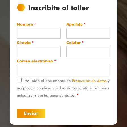
Inscribite al taller
Nombre
*
Apellido
*
Cédula
*
Celular
*
Correo electrónico
*
T
He leído el documento de
Protección de datos
y
é
acepto sus condiciones. Los datos se utilizarán para
r
m
actualizar nuestra base de datos.
*
i
n
o
Enviar
s
y
c