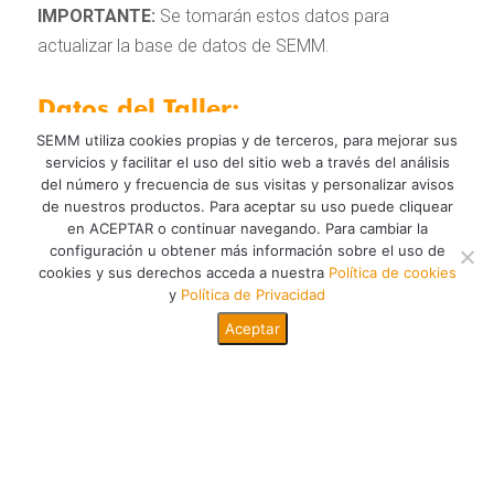
IMPORTANTE:
Se tomarán estos datos para
actualizar la base de datos de SEMM.
Datos del Taller:
SEMM utiliza cookies propias y de terceros, para mejorar sus
servicios y facilitar el uso del sitio web a través del análisis
del número y frecuencia de sus visitas y personalizar avisos
Miércoles 7 de agosto a las 18:30 hs a través de
de nuestros productos. Para aceptar su uso puede cliquear
Zoom.
en ACEPTAR o continuar navegando. Para cambiar la
configuración u obtener más información sobre el uso de
Inscripción gratuita.
cookies y sus derechos acceda a nuestra
Política de cookies
Podés anotarte:
y
Política de Privacidad
Aceptar
Del 24 al 31 de julio