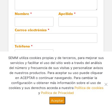
Nombre
*
Apellido
*
Correo electrónico
*
Teléfono
*
SEMM utiliza cookies propias y de terceros, para mejorar sus
C
servicios y facilitar el uso del sitio web a través del análisis
He leído el documento de
Protección de datos
y
a
del número y frecuencia de sus visitas y personalizar avisos
acepto sus condiciones
*
s
de nuestros productos. Para aceptar su uso puede cliquear
i
en ACEPTAR o continuar navegando. Para cambiar la
Enviar
l
configuración u obtener más información sobre el uso de
l
cookies y sus derechos acceda a nuestra
Política de cookies
a
y
Política de Privacidad
s
d
Aceptar
e
v
e