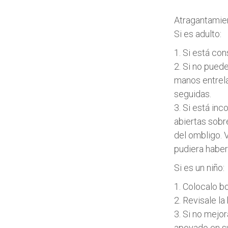
Atragantamie
Si es adulto:
1. Si está con
2. Si no pued
manos entrel
seguidas.
3. Si está inc
abiertas sobr
del ombligo. V
pudiera haber
Si es un niño:
1. Colocalo b
2. Revisale l
3. Si no mejo
apoyado en su