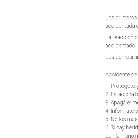
Los primeros 
accidentada o
La reacción d
accidentado.
Les compartim
Accidente de 
1. Protegete 
2. Estacioná 
3. Apagá el m
4. Informate s
5. No los mue
6. Si hay her
con la mano m