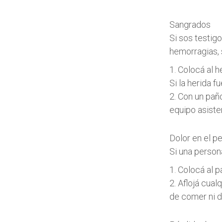
Sangrados
Si sos testig
hemorragias, 
1. Colocá al 
Si la herida 
2. Con un paño
equipo asisten
Dolor en el p
Si una person
1. Colocá al 
2. Aflojá cual
de comer ni d