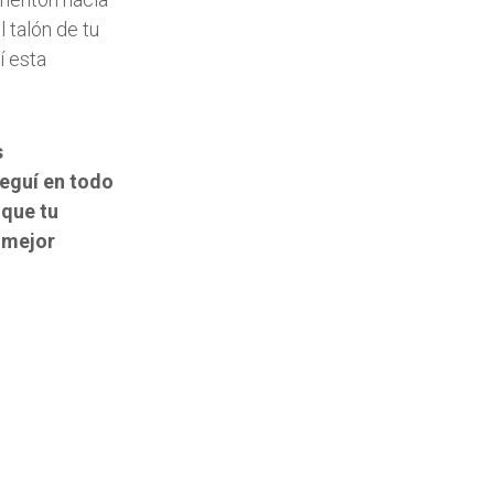
 talón de tu
í esta
s
Seguí en todo
 que tu
 mejor