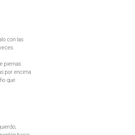
alo con las
 veces
de piernas
das por encima
año que
quierdo,
 mentón hacia