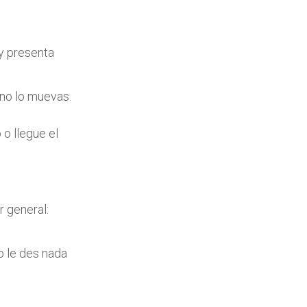
 y presenta
 no lo muevas.
 o llegue el
r general:
No le des nada