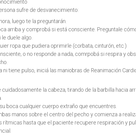
onocimiento
ersona sufre de desvanecimiento:
hora, luego te la preguntarán.
oca arriba y comprobá si está consciente. Preguntale cóm
 le duele algo.
quier ropa que pudiera oprimirle (corbata, cinturón, etc.)
consciente, o no responde a nada, comrpobá si respira y o
ho.
ra ni tiene pulso, iniciá las maniobras de Reanimación Card
 cuidadosamente la cabeza, tirando de la barbilla hacia arr
.
 su boca cualquier cuerpo extraño que encuentres.
bas manos sobre el centro del pecho y comienza a realiz
rítmicas hasta que el paciente recupere respiración y pul
cial.