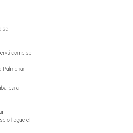
o se
bservá cómo se
io Pulmonar
iba, para
ar
so o llegue el