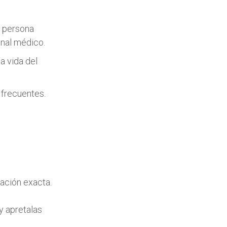
a persona
onal médico.
a vida del
 frecuentes.
zación exacta.
y apretalas