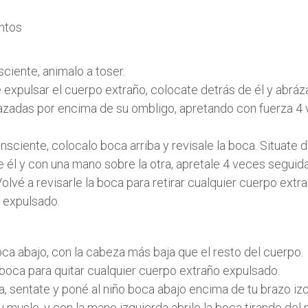
ntos
sciente, animalo a toser.
e expulsar el cuerpo extraño, colocate detrás de él y abráz
azadas por encima de su ombligo, apretando con fuerza 4
onsciente, colocalo boca arriba y revisale la boca. Situate 
e él y con una mano sobre la otra, apretale 4 veces segui
olvé a revisarle la boca para retirar cualquier cuerpo extr
 expulsado.
oca abajo, con la cabeza más baja que el resto del cuerpo.
a boca para quitar cualquier cuerpo extraño expulsado.
ra, sentate y poné al niño boca abajo encima de tu brazo iz
 muslo, y con la mano izquierda abrile la boca tirando del