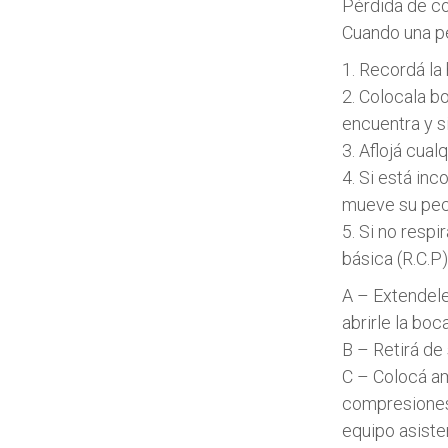
Pérdida de c
Cuando una p
1. Recordá la 
2. Colocala b
encuentra y si
3. Aflojá cual
4. Si está in
mueve su pec
5. Si no respi
básica (R.C.P)
A – Extendele
abrirle la boca
B – Retirá de
C – Colocá am
compresiones 
equipo asisten