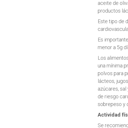
aceite de oli
productos lác
Este tipo de 
cardiovascular
Es importante
menor a 5g dí
Los alimentos
una mínima p
polvos para pr
lácteos, jugo
azúcares, sal
de riesgo car
sobrepeso y 
Actividad fís
Se recomienda