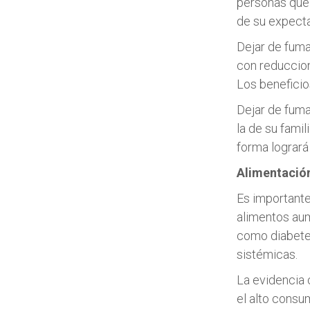
personas que 
de su expecta
Dejar de fuma
con reduccion
Los beneficio
Dejar de fuma
la de su fami
forma logrará
Alimentación
Es importante
alimentos aum
como diabetes
sistémicas.
La evidencia 
el alto consu