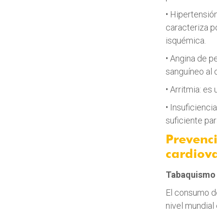
• Hipertensió
caracteriza po
isquémica.
• Angina de p
sanguíneo al 
• Arritmia: es
• Insuficienc
suficiente pa
Prevenci
cardiova
Tabaquismo
El consumo de
nivel mundial