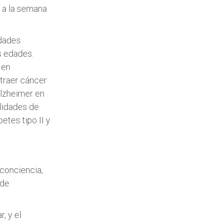
 a la semana
edades
s edades.
 en
traer cáncer
Alzheimer en
ilidades de
etes tipo II y
 conciencia,
 de
, y el