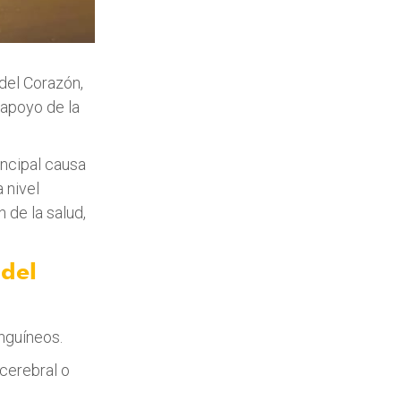
del Corazón,
 apoyo de la
incipal causa
 nivel
de la salud,
 del
anguíneos.
cerebral o