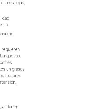
carnes rojas,
lidad
usas.
consumo
 requieren
mburguesas,
postres
tos en grasas,
os factores
rtensión,
, andar en