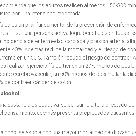
 recomienda que los adultos realicen al menos 150-300 min
física con una intensidad moderada
física es un pilar fundamental de la prevención de enferm
res. El ser una persona activa logra beneficios en todas la
 incidencia de enfermedad cardíaca y presión arterial alta
nte 40%. Además reduce la mortalidad y el riesgo de con
rente en un 50%. También reduce el riesgo de contraer 
es realizan ejercicio físico tienen un 27% menos de posib
dente cerebrovascular, un 50% menos de desarrollar la diab
 de contraer cáncer de colon.
alcohol:
 una sustancia psicoactiva, su consumo altera el estado de
del pensamiento, además presenta propiedades causantes
 alcohol se asocia con una mayor mortalidad cardiovascular