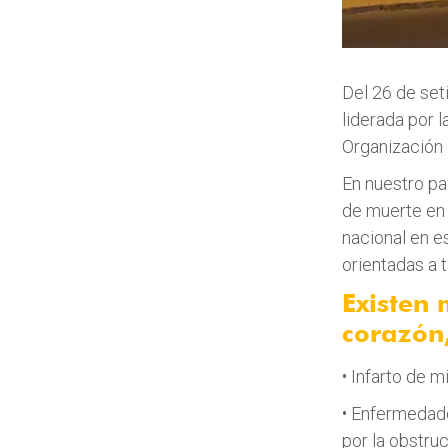
Del 26 de set
liderada por 
Organización 
En nuestro pa
de muerte en 
nacional en e
orientadas a t
Existen
corazón
• Infarto de 
• Enfermedade
por la obstruc