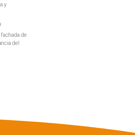
a y
.
 fachada de
ancia del