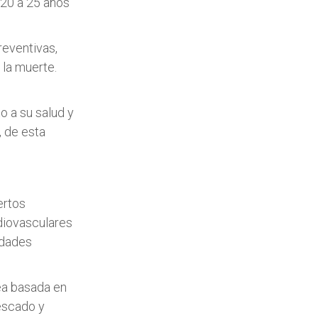
 20 a 25 años
reventivas,
 la muerte.
o a su salud y
, de esta
ertos
diovasculares
edades
nea basada en
pescado y