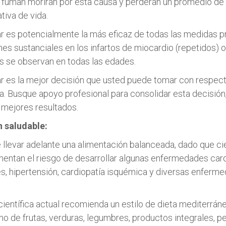
fuman morirán por esta causa y perderán un promedio de
tiva de vida.
r es potencialmente la más eficaz de todas las medidas p
es sustanciales en los infartos de miocardio (repetidos) o
s se observan en todas las edades.
r es la mejor decisión que usted puede tomar con respect
lia. Busque apoyo profesional para consolidar esta decisión
 mejores resultados.
 saludable:
 llevar adelante una alimentación balanceada, dado que ci
entan el riesgo de desarrollar algunas enfermedades car
, hipertensión, cardiopatía isquémica y diversas enferm
científica actual recomienda un estilo de dieta mediterrá
mo de frutas, verduras, legumbres, productos integrales, 