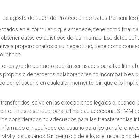
5
11 de agosto de 2008, de Protección de Datos Personales 
ectados en el formulario que antecede, tiene como finalida
o obtener datos estadísticos de las mismas. Los datos seña
gativa a proporcionarlos o su inexactitud, tiene como cons
olicitado.
atorios y/o de contacto podrán ser usados para facilitar a
s propios o de terceros colaboradores no incompatibles 
rado por el usuario en cualquier momento, sin que ello imp
ransferidos, salvo en las excepciones legales o, cuando l
miento. En este sentido, para la finalidad accesoria, SEMM p
torios considerados no adecuados para las transferencias i
informado e inequívoco del usuario para las transferencia
M y los usuarios. Sin perjuicio de ello, si el usuario no 