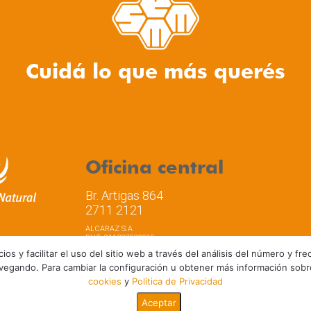
Cuidá lo que más querés
Oficina central
Br. Artigas 864
2711 2121
ALCARAZ S.A
RUT: 211337530015
os y facilitar el uso del sitio web a través del análisis del número y f
vegando. Para cambiar la configuración u obtener más información sob
cookies
y
Política de Privacidad
a de privacidad
Términos y Condiciones de Uso
Aceptar