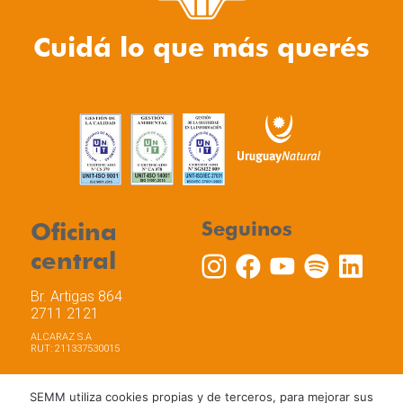
Cuidá lo que más querés
Oficina
Seguinos
central
Br. Artigas 864
2711 2121
ALCARAZ S.A
RUT: 211337530015
SEMM utiliza cookies propias y de terceros, para mejorar sus